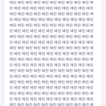
예진 예진 예진 예진 예진 예진 예진 예진 예진 예진 예
진 예진 예진 예진 예진 예진 예진 예진 예진 예진 예진
예진 예진 예진 예진 예진 예진 예진 예진 예진 예진 예
진 예진 예진 예진 예진 예진 예진 예진 예진 예진 예진
예진 예진 예진 예진 예진 예진 예진 예진 예진 예진 예
진 예진 예진 예진 예진 예진 예진 예진 예진 예진 예진
예진 예진 예진 예진 예진 예진 예진 예진 예진 예진 예
진 예진 예진 예진 예진 예진 예진 예진 예진 예진 예진
예진 예진 예진 예진 예진 예진 예진 예진 예진 예진 예
진 예진 예진 예진 예진 예진 예진 예진 예진 예진 예진
예진 예진 예진 예진 예진 예진 예진 예진 예진 예진 예
진 예진 예진 예진 예진 예진 예진 예진 예진 예진 예진
예진 예진 예진 예진 예진 예진 예진 예진 예진 예진 예
진 예진 예진 예진 예진 예진 예진 예진 예진 예진 예진
예진 예진 예진 예진 예진 예진 예진 예진 예진 예진 예
진 예진 예진 예진 예진 예진 예진 예진 예진 예진 예진
예진 예진 예진 예진 예진 예진 예진 예진 예진 예진 예
진 예진 예진 예진 예진 예진 예진 예진 예진 예진 예진
예진 예진 예진 예진 예진 예진 예진 예진 예진 예진 예