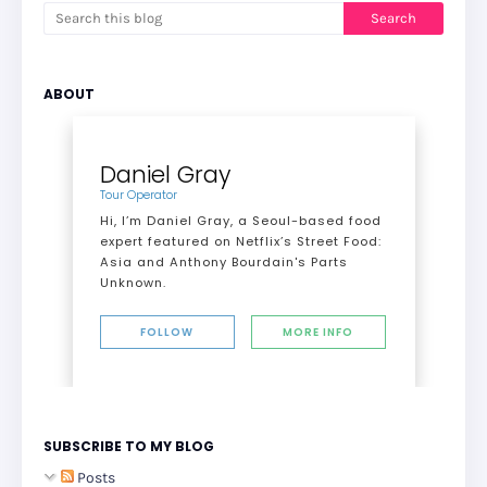
ABOUT
Daniel Gray
Tour Operator
Hi, I’m Daniel Gray, a Seoul-based food
expert featured on Netflix’s Street Food:
Asia and Anthony Bourdain's Parts
Unknown.
FOLLOW
MORE INFO
SUBSCRIBE TO MY BLOG
Posts