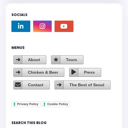
SOCIALS
MENUS
About
Tours
Chicken & Beer
Press
Contact
The Best of Seoul
Privacy Policy
Cookie Policy
SEARCH THIS BLOG