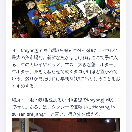
４ Noryangjin 魚市場 (노량진수산시장)は、ソウルで
最大の魚市場だ。新鮮な魚がほしければここで手に入
る。生のカレイやヒラメ、マス、大きな蟹、ホタテ、
生ホタテ、身をくねらせて動くタコが山ほど置かれて
いる。競りが見たければ早朝5時頃に出かけることをお
すすめする。
場所： 地下鉄1番線あるいは9番線でNoryangjin駅ま
で行く。あるいは、タクシーで運転手に“Noryangjin
su-san shi-jang.” と言い、行き先を伝える。