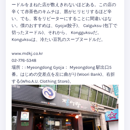
ードルをまねた店が数えきれないほどある。この店の
辛くて赤茶色のキムチは、唇がヒリヒリするほど辛
い、でも、客をリピーターにすることに間違いはな
い。僕のおすすめは、Gyoja(餃子)、 Calguksu (包丁で
切ったヌードル)、それから、 Kongguksuだ。
Konguksuは、冷たい豆乳のスープヌードルだ。
www.mdkj.co.kr
02-776-5348
場所：: Myeongdong Gyoja： Myeongdong 駅出口5
番。はじめの交差点を左に曲がり(Woori Bank)、右折
する(Who.A.U. Clothing Store)。