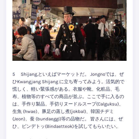
5 Shijang,といえばマーケットだ。 Jongnoでは、ぜ
ひKwangjang Shijang に立ち寄ってみよう。活気的で
慌しく、軽い緊張感がある。衣服や靴、化粧品、毛
布、植物等のすべての商品が並ぶ。ここで手に入るの
は、手作り製品、手切りヌードルスープ(Calguksu)、
生魚 (hwae)、豚足の蒸し煮(jokbal)、韓国チヂミ
(Jeon)、蚕 (bundaeggi)等の品物だ。 皆さんには、ぜ
ひ、ビンデトッ(Bindaetteok)を試してもらいたい。