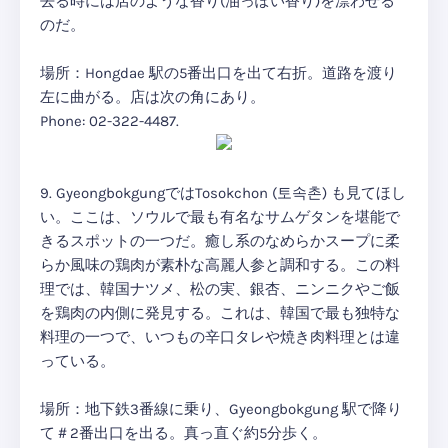
去る時には店のような香り(油っぽい香り)を漂わせる
のだ。
場所：Hongdae 駅の5番出口を出て右折。道路を渡り
左に曲がる。店は次の角にあり。
Phone: 02-322-4487.
9. GyeongbokgungではTosokchon (토속촌) も見てほし
い。ここは、ソウルで最も有名なサムゲタンを堪能で
きるスポットの一つだ。癒し系のなめらかスープに柔
らか風味の鶏肉が素朴な高麗人参と調和する。この料
理では、韓国ナツメ、松の実、銀杏、ニンニクやご飯
を鶏肉の内側に発見する。これは、韓国で最も独特な
料理の一つで、いつもの辛口タレや焼き肉料理とは違
っている。
場所：地下鉄3番線に乗り、Gyeongbokgung 駅で降り
て＃2番出口を出る。真っ直ぐ約5分歩く。