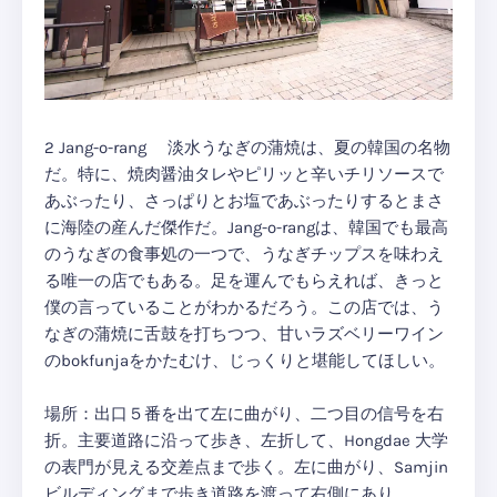
2 Jang-o-rang 淡水うなぎの蒲焼は、夏の韓国の名物
だ。特に、焼肉醤油タレやピリッと辛いチリソースで
あぶったり、さっぱりとお塩であぶったりするとまさ
に海陸の産んだ傑作だ。Jang-o-rangは、韓国でも最高
のうなぎの食事処の一つで、うなぎチップスを味わえ
る唯一の店でもある。足を運んでもらえれば、きっと
僕の言っていることがわかるだろう。この店では、う
なぎの蒲焼に舌鼓を打ちつつ、甘いラズベリーワイン
のbokfunjaをかたむけ、じっくりと堪能してほしい。
場所：出口５番を出て左に曲がり、二つ目の信号を右
折。主要道路に沿って歩き、左折して、Hongdae 大学
の表門が見える交差点まで歩く。左に曲がり、Samjin
ビルディングまで歩き道路を渡って右側にあり。