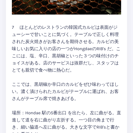
7 ほとんどのレストランの韓国式カルビは表面がジ
ューシーで甘いことに気づく。テーブルで正しく料理
された炭火焼きがお客さんを期待させる。カルビの美
味しいお気に入りの店の一つがHongdaeのRIB's だ。こ
こには、塩、辛口、黒胡椒といった３つの味付けのチ
ョイスがある。店のサービスは抜群だし、スタッフは
とても親切で食べ物に熱心だ。
ここでは、黒胡椒か辛口のカルビをぜひ味わってほし
い。濃く漬けられたカルビがテーブルに運ばれ、お客
さんがテーブル席で焼きあげる。
場所：Hondae 駅の5番出口 を出たら、左に曲がる。直
進して道を右に曲がり左折する。一つ目の角まで行
き、細い脇道へ左に曲がる。大きな文字でRIB'sと書か