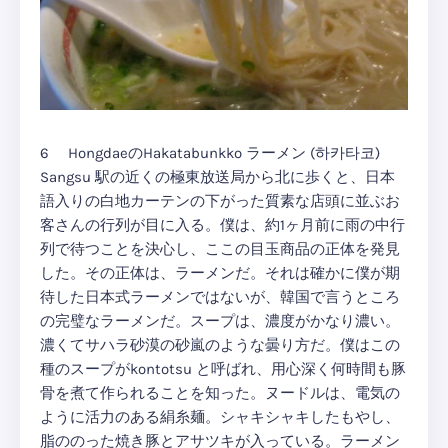
6 HongdaeのHakatabunkko ラーメン (하카타코)
Sangsu 駅の近くの極東放送局から北に歩くと、日本
語入りの白地カーテンの下がった質素な店頭に並ぶお
客さんの行列が目に入る。僕は、約1ヶ月前に雨の中行
列で待つことを決心し、ここの目玉商品の正体を発見
した。その正体は、ラーメンだ。それは確かに僕が期
待した日本式ラーメンではないが、韓国で言うところ
の完璧なラーメンだ。スープは、濃度がかなり濃い。
濃くてサハラ砂漠の砂嵐のような曇り方だ。僕はこの
種のスープがkontotsu と呼ばれ、用心深く何時間も豚
骨を煮て作られることを知った。ヌードルは、電気の
ように活力のある絹糸麺。シャキシャキしたもやし、
脂ののった焼き豚とアサツキが入っている。ラーメン