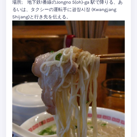
場所; 地下鉄1番線のJongno 5(oh)-ga 駅で降りる、あ
るいは、タクシーの運転手に광장시장 (Kwangjang
Shijang)と行き先を伝える。