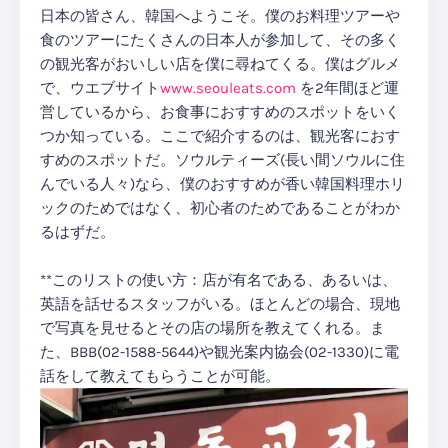
日本の皆さん、韓国へようこそ。僕のお料理ツアーや
食のツアーにたくさんの日本人が参加して、その多く
の観光客がおいしい店を僕に尋ねてくる。僕はグルメ
で、ウエブサイト
www.seouleats.com
を2年間ほど運
営しているから、お食事におすすめのスポットをいく
つか知っている。ここで紹介するのは、観光客におす
すめのスポットだ。ソウルティーズ(長い間ソウルに住
んでいる人々)なら、僕のおすすめが香い韓国料理ホリ
ックのためではなく、初心者のためであることがわか
るはずだ。
**このリストの使い方：店が有名である、あるいは、
英語を話せるスタッフがいる。ほとんどの場合、現地
で写真を見せるとその店の場所を教えてくれる。ま
た、BBB(02-1588-5644)や観光案内協会(02-1330)に電
話をして教えてもらうことが可能。