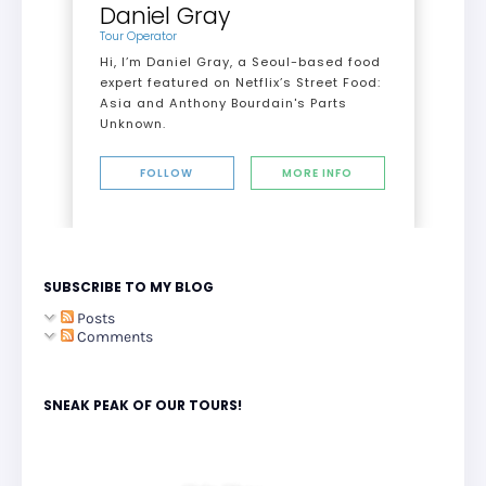
Daniel Gray
Tour Operator
Hi, I’m Daniel Gray, a Seoul-based food
expert featured on Netflix’s Street Food:
Asia and Anthony Bourdain's Parts
Unknown.
FOLLOW
MORE INFO
SUBSCRIBE TO MY BLOG
Posts
Comments
SNEAK PEAK OF OUR TOURS!